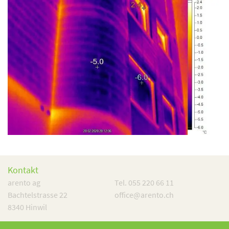
Kontakt
arento ag
Tel. 055 220 66 11
Bachtelstrasse 22
office@arento.ch
8340 Hinwil